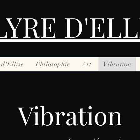
LYRE D'ELL
 d'Ellise
Philosophie
Art
Vibration
Vibration